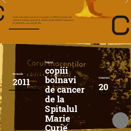
Corul inocenţilor înseamnă o expoziţie cu 5000 de portrete din 
ceramică, realizate manual de artistul Andrei Pandea-Antonescu, 
pe parcursul a şase luni de zile.
Impact
copiii 
Perioada
bolnavi 
2011
Voluntari
20
de cancer 
de la 
Spitalul 
Marie 
Curie