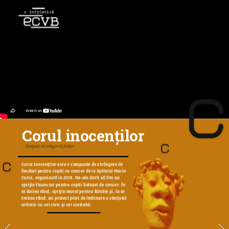
Corul inocenților
- Campanie de strângere de fonduri
Corul Inocenţilor este o campanie de strângere de 
fonduri pentru copiii cu cancer de la Spitalul Marie 
Curie, organizată în 2011. Ne-am dorit să fim un 
sprijin financiar pentru copiii bolnavi de cancer. În 
al doilea rând, sprijin moral pentru familie şi, în al 
treilea rând, un proiect pilot de îmbinare a simţului 
artistic cu cel civic şi cel caritabil.