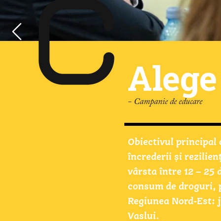
Bărba
Alege
- Festival Urban
- Campanie de educare
Un nou festival? Poat
Obiectivul principal 
Un nou concept? Poa
încrederii și rezilienț
Dar, în fapt, tot o st
vârsta între 12 – 25 d
tot pasiuni, tot ...Su
consum de droguri, pr
Regiunea Nord-Est: j
Vaslui.  