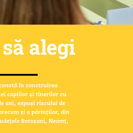
ți pe Mătăsar
 să alegi
e. 
constă în construirea 
te. 
ei copiilor și tinerilor cu 
radă, tot o bucurie, tot arta, 
e ani, expuși riscului de 
ntem la fel! 
ecum și a părinților, din 
udețele Botoșani, Neamț, 